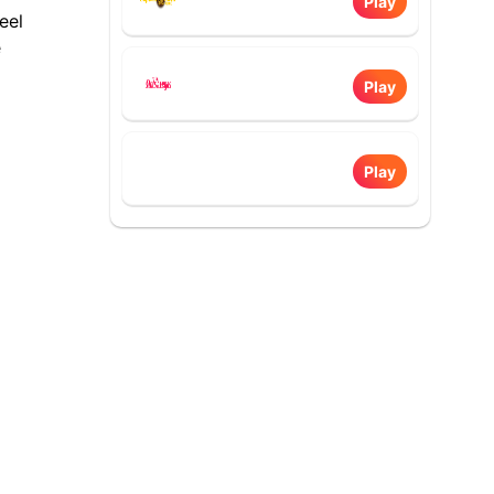
Play
eel
e
come
Play
Play now
0 FS
Play
000
Play now
onus
come
Play now
 $2000