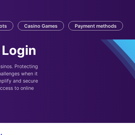
ots
Casino Games
Payment methods
 Login
аsіnоs. Рrоtесtіng
hаllеngеs whеn іt
mрlіfy аnd sесurе
ссеss tо оnlіnе